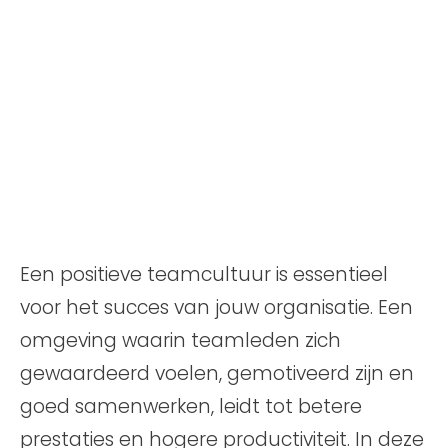
Pin
0
Post
0
Share
0
Share
0
Post
0
Pin
0
Een positieve teamcultuur is essentieel
voor het succes van jouw organisatie. Een
omgeving waarin teamleden zich
gewaardeerd voelen, gemotiveerd zijn en
goed samenwerken, leidt tot betere
prestaties en hogere productiviteit. In deze