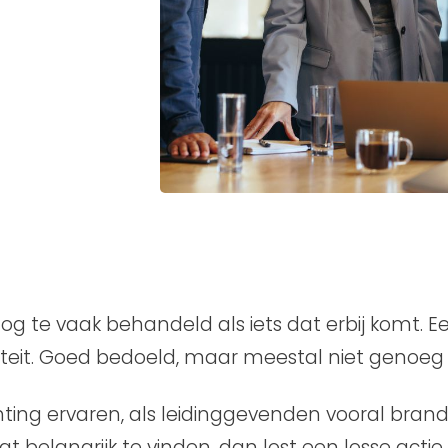
og te vaak behandeld als iets dat erbij komt. E
iviteit. Goed bedoeld, maar meestal niet genoeg 
ing ervaren, als leidinggevenden vooral brandj
gt belangrijk te vinden, dan lost een losse act