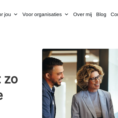
r jou
Voor organisaties
Over mij
Blog
Co
: zo
e