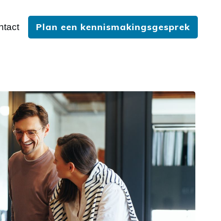
Plan een kennismakingsgesprek
ntact