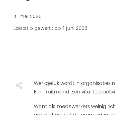
31 mei 2026
Laatst bijgewerkt op:
1 juni 2026
L
WERKGELUK
,
ZAKELIJK
Werkgeluk wordt in organisaties n
Een fruitmand. Een vitaliteitsact
Want als medewerkers weinig richt
Share
0
aansluit op wat de organisatie ze