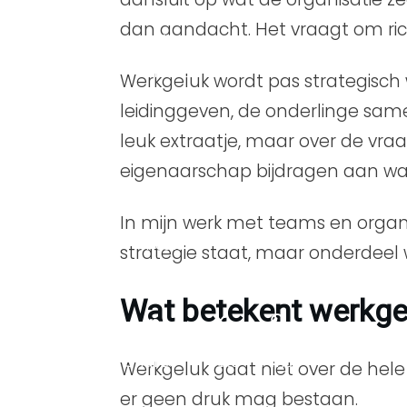
dan aandacht. Het vraagt om rich
Share
0
Werkgeluk wordt pas strategisch
leidinggeven, de onderlinge sam
leuk extraatje, maar over de vr
Pin
0
eigenaarschap bijdragen aan wat 
In mijn werk met teams en organis
Post
0
strategie staat, maar onderdee
Wat betekent werkgel
Share
0
Share
0
Post
0
Pin
0
Werkgeluk gaat niet over de hele d
er geen druk mag bestaan.